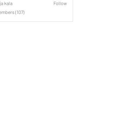
ja kala
Follow
embers (107)