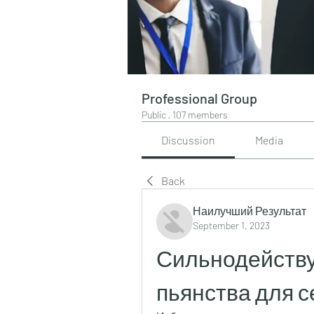
Professional Group
Public
·
107 members
Discussion
Media
Back
Наилучший Результат
September 1, 2023
Сильнодейству
пьянства для с