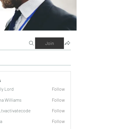
Join
s
ly Lord
Follow
na Williams
Follow
o.tvactivatecode
Follow
tivatecode
a
Follow