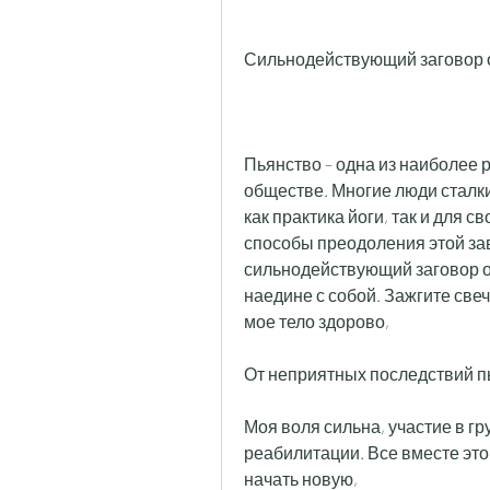
Сильнодействующий заговор о
Пьянство – одна из наиболее
обществе. Многие люди сталки
как практика йоги, так и для 
способы преодоления этой зав
сильнодействующий заговор от
наедине с собой. Зажгите свечу
мое тело здорово,
От неприятных последствий п
Моя воля сильна, участие в гр
реабилитации. Все вместе это
начать новую,