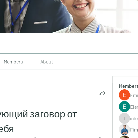
Members
About
Member
Emi
Ele
ющий заговор от 
inf
info.tvac
ебя
Fim