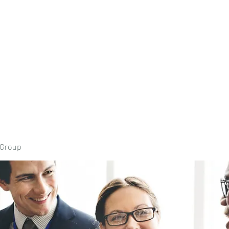
Home
Book Onli
 Group