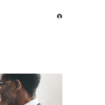
Log In
ne
Groups
Members
Forum