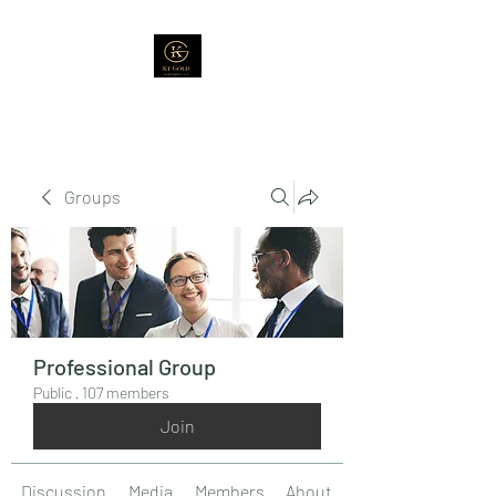
Groups
Professional Group
Public
·
107 members
Join
Discussion
Media
Members
About