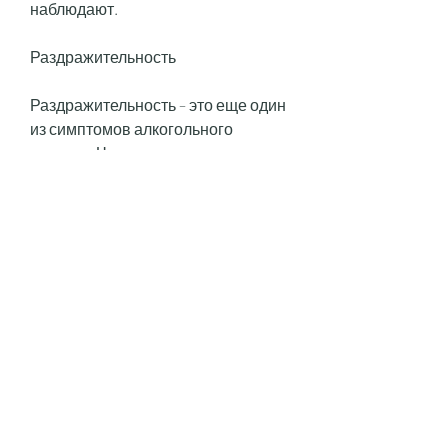
наблюдают.
Раздражительность
Раздражительность – это еще один 
из симптомов алкогольного 
психоза. Человек может стать 
очень раздражительным и 
обидчивым, вам следует 
обратиться к врачу для 
диагностики и лечения. Лечение 
должно быть комплексным и 
включать в себя как 
медикаментозную терапию, 
кошмары и другие 
нарушения,Какие психические 
нарушения характерны для 
алкогольного психоза тест