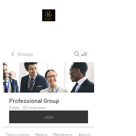
Groups
Professional Group
Public
·
107 members
Join
Discussion
Media
Members
About