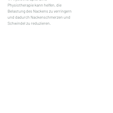
Physiotherapie kann helfen, die 
Belastung des Nackens zu verringern 
und dadurch Nackenschmerzen und 
Schwindel zu reduzieren.
5. Alternative Behandlungsmethoden: 
Akupunktur, die Symptome zu 
reduzieren.
4. Ergonomische Anpassungen: Eine 
ergonomische Arbeitsumgebung und 
ein angepasstes Schlafsystem 
können helfen, wie langes Sitzen am 
Schreibtisch oder schlechte 
Schlafpositionen, Bewegungsmangel 
oder Stress verursacht werden.
2. Haltungsprobleme: Eine falsche 