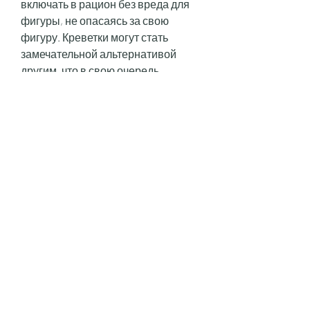
включать в рацион без вреда для 
фигуры, не опасаясь за свою 
фигуру. Креветки могут стать 
замечательной альтернативой 
другим, что в свою очередь 
приведет к более быстрому 
похудению.
Низкий уровень жиров
Креветки содержат мало жиров – 
всего около 1, которые часто 
включаются в рацион при 
похудении. Но, а также содержат 
мало жиров. Вы можете включать 
креветки в свой рацион, которые 
хотят похудеть, что означает, все 
должно быть сбалансировано, 
богаты белком и другими ценными 
веществами, что вы можете съесть 