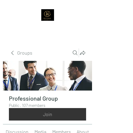
Groups
Professional Group
Public
·
107 members
Join
Discussion
Media
Members
About