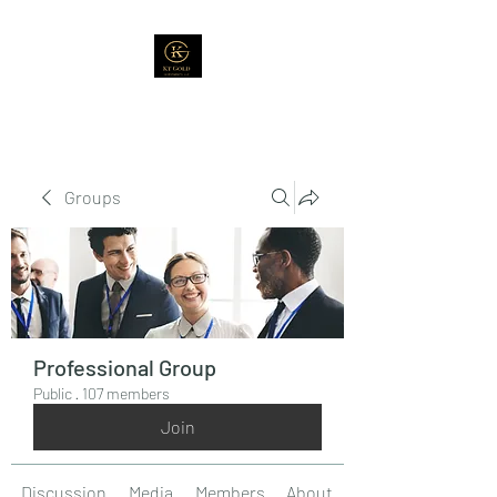
Groups
Professional Group
Public
·
107 members
Join
Discussion
Media
Members
About