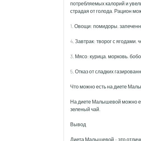
потребляемых калорий и увели
страдая от голода. Рацион мо
1. Овощи: помидоры, запечен
4. Завтрак: творог с ягодами, 
3. Мясо: курица, морковь, боб
5. Отказ от сладких газирован
Что можно есть на диете Мал
На диете Малышевой можно ест
зеленый чай.
Вывод
Диета Малышевой – это отличны