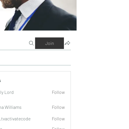
Join
s
ly Lord
Follow
na Williams
Follow
o.tvactivatecode
Follow
tivatecode
a
Follow