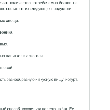
чить количество потребляемых белков, не 
жно составить из следующих продуктов:
ные овощи.
черника.
овых.
ных напитков и алкоголя.
ышевой
ь разнообразную и вкусную пищу, йогурт, 
й способ похудеть за неделю на 5 кг. Ее 