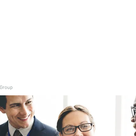
Home
Book Onli
 Group