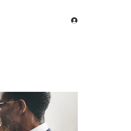
Log In
ne
Groups
Members
Forum