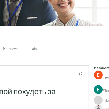
Members
About
Member
Emi
ой похудеть за 
Ele
inf
info.tvac
Fim