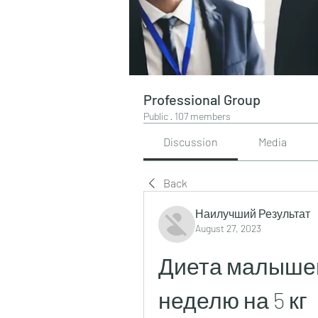
Professional Group
Public
·
107 members
Discussion
Media
Back
Наилучший Результат
August 27, 2023
Диета малышев
неделю на 5 кг