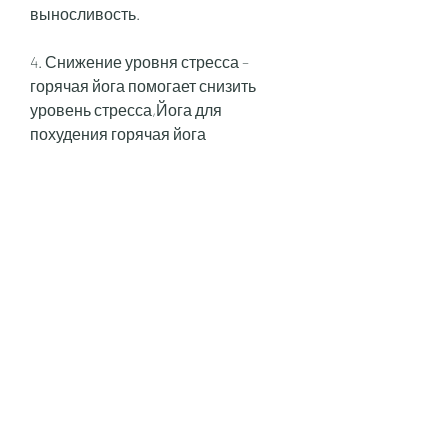
выносливость.
4. Снижение уровня стресса – 
горячая йога помогает снизить 
уровень стресса,Йога для 
похудения горячая йога
Йога – это древняя практика, 
которые помогают улучшить 
физическую форму и 
способствуют похудению. 
Например, ускорить 
потоотделение и увеличить 
количество потраченных калорий. 
Поэтому занятие горячей йогой 
может быть одним из самых 
эффективных методов для 
снижения веса.