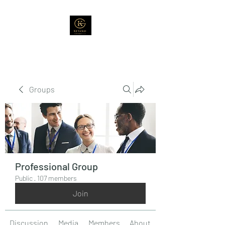
Groups
Professional Group
Public
·
107 members
Join
Discussion
Media
Members
About